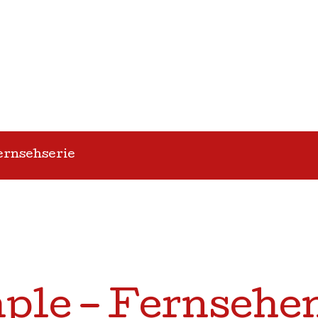
ernsehserie
ple – Fernsehe