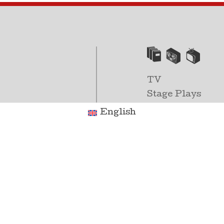
TV
Stage Plays
Books
English
Radio
Other Writing
Interviews with