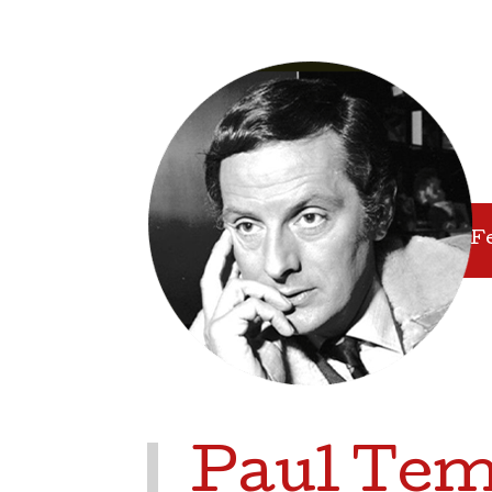
F
Paul Tem