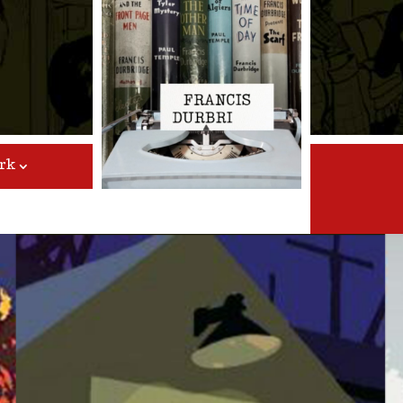
Video-
Player
rk