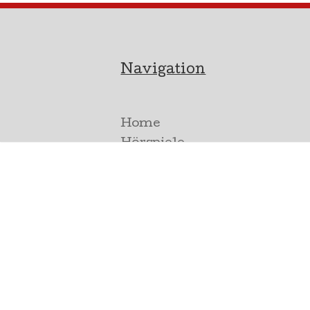
Navigation
Home
Hörspiele
International
Werk
Wo zu kaufen
Kontaktieren Sie uns
Letzte Neuigkeiten