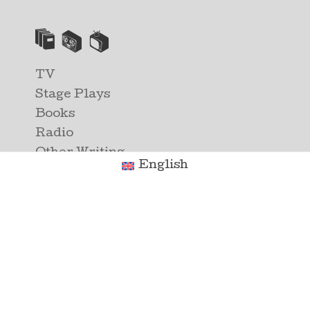
TV
Stage Plays
Books
Radio
Other Writing
English
Interviews with Francis Durbridge
Alle Werke von Francis Durbridge sind durch das
Urheberrecht geschützt. © Serail Productions. Paul
Temple TM und Paul Vlaanderen TM sind durch Serial